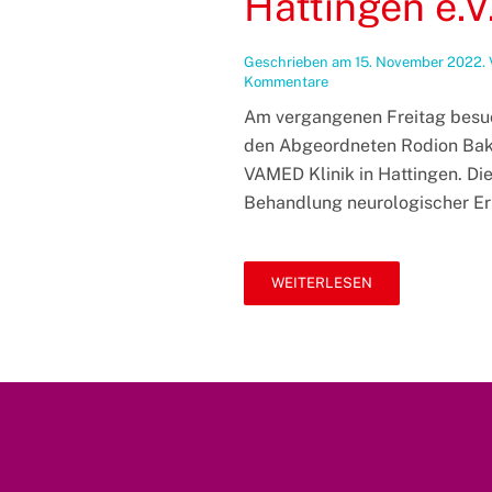
Hattingen e.V
Geschrieben am
15. November 2022
.
zu
Kommentare
Ein
Am vergangenen Freitag besu
Tag
in
den Abgeordneten Rodion Bak
Hattingen:
VAMED Klinik in Hattingen. Die 
Besuch
der
Behandlung neurologischer Er
VAMED
Klinik
und
des
WEITERLESEN
ambulanten
Hospizdienst
Witten-
Hattingen
e.V.