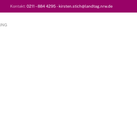
Kontakt:
0211 – 884 4295
–
kirsten.stich@landtag.nrw.de
UNG