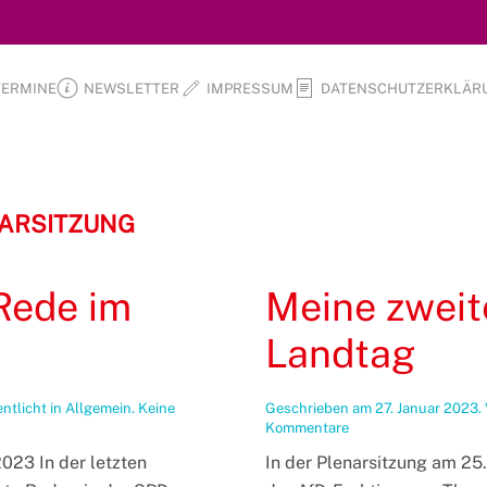
TERMINE
NEWSLETTER
IMPRESSUM
DATENSCHUTZERKLÄR
ARSITZUNG
Rede im
Meine zweit
Landtag
entlicht in
Allgemein
.
Keine
Geschrieben am
27. Januar 2023
.
zu
Kommentare
Meine
023 In der letzten
In der Plenarsitzung am 25.
zweite
Rede