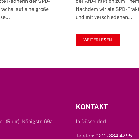
tzte Rednerin der SPD-
der AfD-Fraktion zum Thema
im
prache auf eine große
Nachdem wir als SPD-Fraktio
Landtag
se...
und mit verschiedenen...
WEITERLESEN
KONTAKT
er (Ruhr), Königstr. 69a,
In Düsseldorf:
Telefon:
0211 - 884 4295