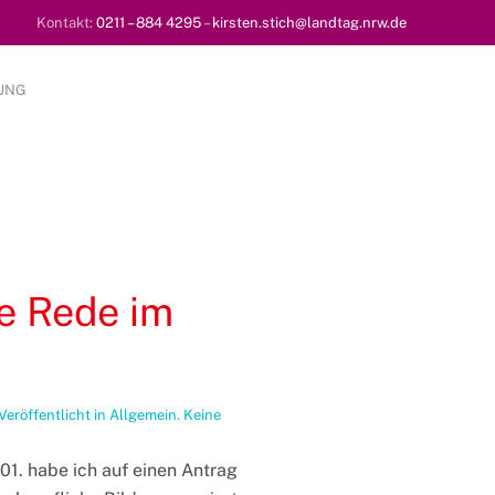
Kontakt:
0211 – 884 4295
–
kirsten.stich@landtag.nrw.de
UNG
e Rede im
 Veröffentlicht in
Allgemein
.
Keine
01. habe ich auf einen Antrag