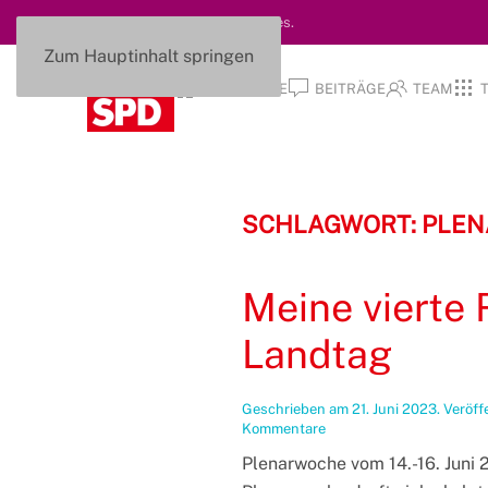
Diese Seite nutzt keine Cookies.
Zum Hauptinhalt springen
STARTSEITE
BEITRÄGE
TEAM
SCHLAGWORT:
PLEN
Meine vierte 
Landtag
Geschrieben am
21. Juni 2023
. Veröff
zu
Kommentare
Meine
Plenarwoche vom 14.-16. Juni 2
vierte
Rede