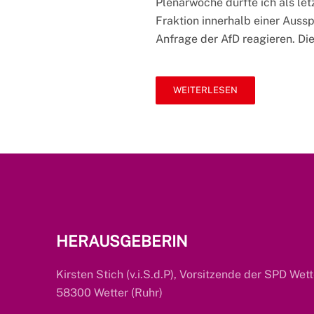
Plenarwoche durfte ich als le
im
Fraktion innerhalb einer Auss
Landtag
Anfrage der AfD reagieren. Die
WEITERLESEN
HERAUSGEBERIN
Kirsten Stich (v.i.S.d.P), Vorsitzende der SPD Wett
58300 Wetter (Ruhr)