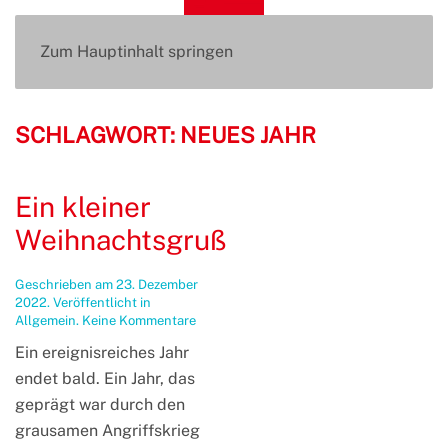
Zum Hauptinhalt springen
SCHLAGWORT:
NEUES JAHR
Ein kleiner
Weihnachtsgruß
Geschrieben am
23. Dezember
2022
. Veröffentlicht in
zu
Allgemein
.
Keine Kommentare
Ein
Ein ereignisreiches Jahr
kleiner
Weihnachtsgruß
endet bald. Ein Jahr, das
geprägt war durch den
grausamen Angriffskrieg